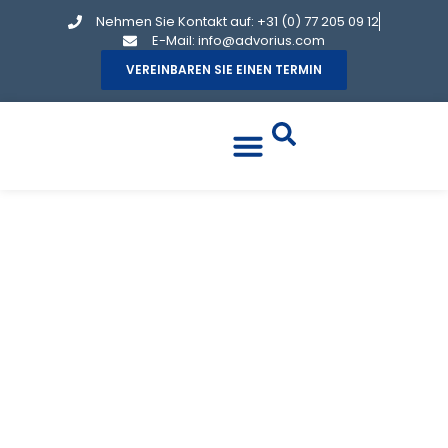
Nehmen Sie Kontakt auf: +31 (0) 77 205 09 12
E-Mail: info@advorius.com
VEREINBAREN SIE EINEN TERMIN
JURIDISCH
MEDEWERKER
GEZOCHT (HBO /