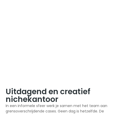
WO)
Bij
Advorius Advocaten
heb je alle vrijheid om jezelf te
ontwikkelen. Je gaat werken in een prachtig gebouw en
mooie omgeving. Op innovatieve en nuchtere wijze
wordt je meegenomen in een dossier. Vertrouwen is dan
ook een van de belangrijkste zaken waar je op kunt
rekenen. We nemen jouw mening serieus.
Bel ons voor meer informatie: + 31 (0)77 205 09 12
Of stuur ons een mail: info@advorius.com
Uitdagend en creatief
nichekantoor
In een informele sfeer werk je samen met het team aan
grensoverschrijdende cases. Geen dag is hetzelfde. De